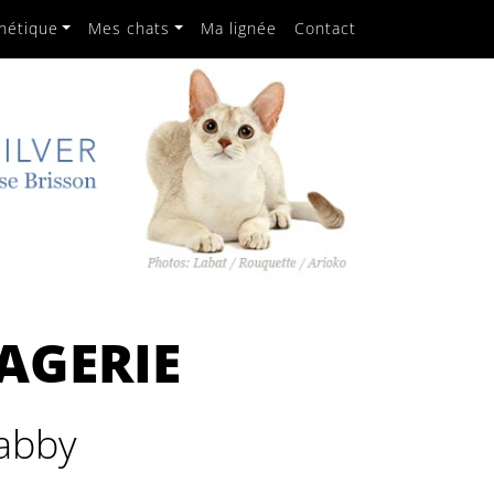
nétique
Mes chats
Ma lignée
Contact
PAGERIE
tabby