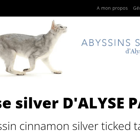
A mon propos
Gé
e silver D'ALYSE 
sin cinnamon silver ticked 