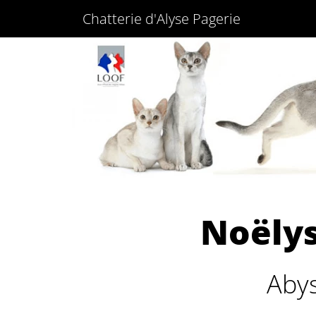
Chatterie d'Alyse Pagerie
Noëlys
Abys