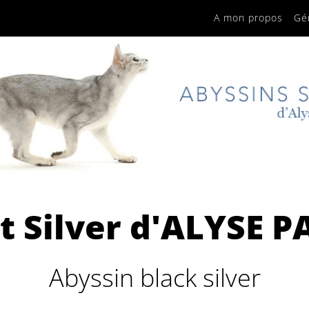
A mon propos
Gé
rt Silver d'ALYSE P
Abyssin black silver