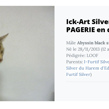
Ick-Art Silv
PAGERIE en 
Mâle
Abyssin black s
Né le 28/11/2013 (12 
Pédigrée: LOOF
Parents:
I-Furtif Si
Silver du Harem d'
Furtif Silver
)