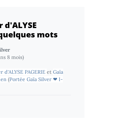
er d'ALYSE
quelques mots
ilver
ans 8 mois)
lver d'ALYSE PAGERIE
et
Gaïa
Eden
(
Portée Gaïa Silver ❤ I-