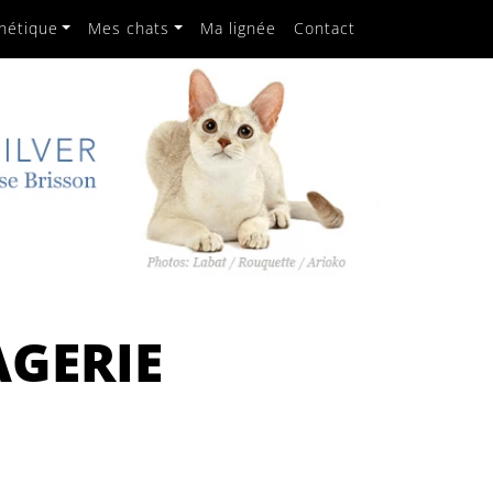
nétique
Mes chats
Ma lignée
Contact
AGERIE