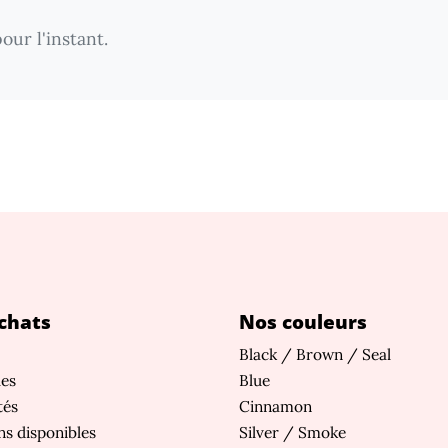
our l'instant.
chats
Nos couleurs
Black / Brown / Seal
les
Blue
tés
Cinnamon
s disponibles
Silver / Smoke